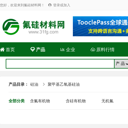
您好，欢迎来到氟硅材料网！
登录或加入


首页

产品

企业

原料行情
产品目录：
硅油
聚甲基乙氧基硅油

全部分类
含氟有机物
含硅有机物
无机氟