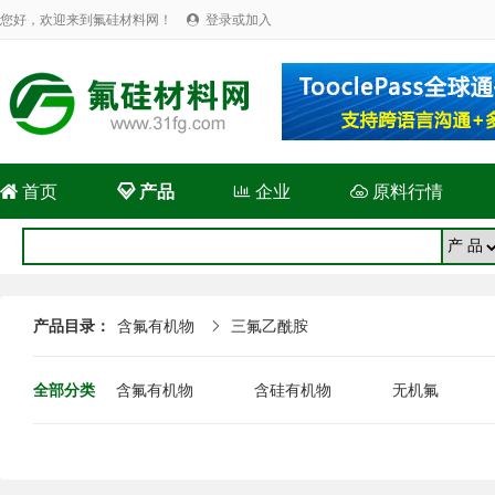
您好，欢迎来到氟硅材料网！
登录或加入


首页

产品

企业

原料行情
产品目录：
含氟有机物
三氟乙酰胺

全部分类
含氟有机物
含硅有机物
无机氟