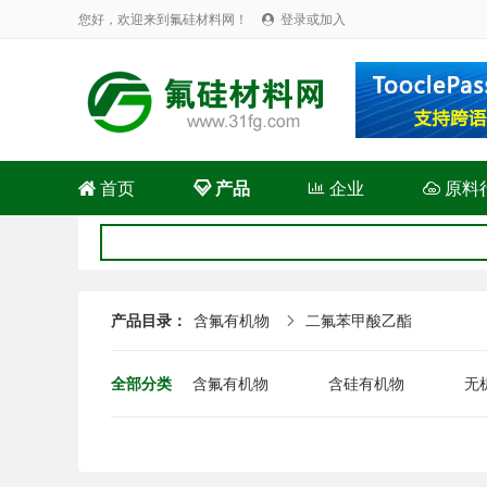
您好，欢迎来到氟硅材料网！
登录或加入


首页

产品

企业

原料
产品目录：
含氟有机物
二氟苯甲酸乙酯

全部分类
含氟有机物
含硅有机物
无