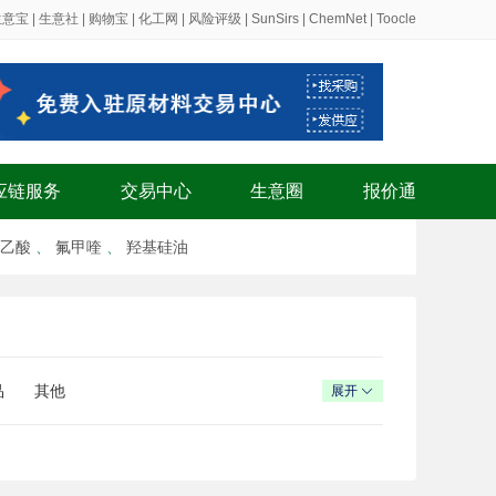
生意宝
|
生意社
|
购物宝
|
化工网
|
风险评级
|
SunSirs
|
ChemNet
|
Toocle
应链服务
交易中心
生意圈
报价通
乙酸
、
氟甲喹
、
羟基硅油
品
其他
展开
