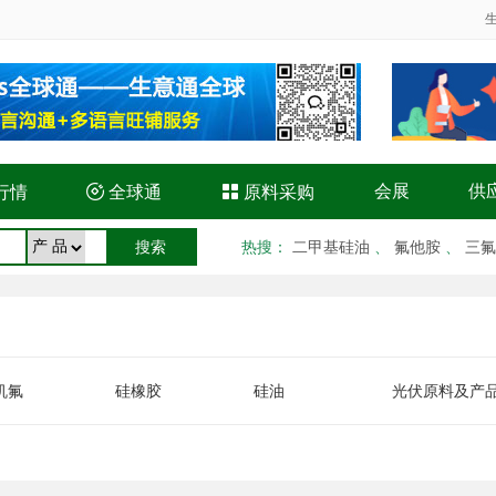
会展
供
行情

全球通

原料采购
热搜
：
二甲基硅油
、
氟他胺
、
三氟
机氟
硅橡胶
硅油
光伏原料及产