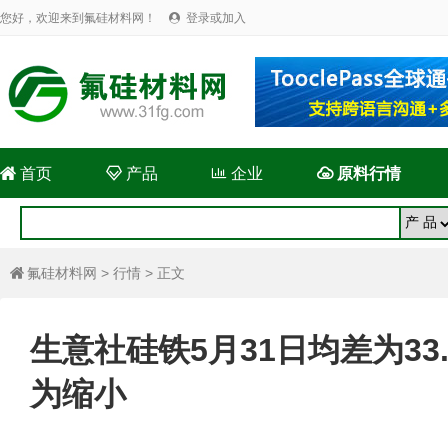
您好，欢迎来到氟硅材料网！
登录或加入


首页

产品

企业

原料行情
氟硅材料网
>
行情
> 正文

生意社硅铁5月31日均差为33.
为缩小