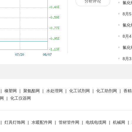
分析评论
氟化
8月
氟化
8月
氟化
8月
|
橡塑网
|
聚氨酯网
|
水处理网
|
化工试剂网
|
化工助剂网
|
香精
网
|
化工仪器网
|
灯具灯饰网
|
水暖配件网
|
管材管件网
|
电线电缆网
|
机械网
|