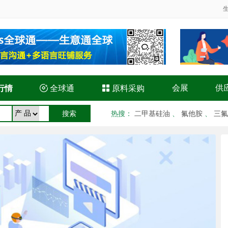
会展
供
行情

全球通

原料采购
热搜
：
二甲基硅油
、
氟他胺
、
三氟