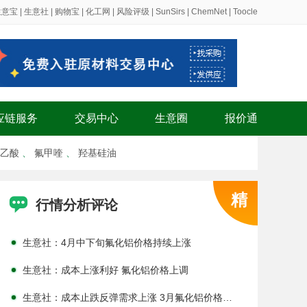
生意宝
|
生意社
|
购物宝
|
化工网
|
风险评级
|
SunSirs
|
ChemNet
|
Toocle
生意社：成本下降需求疲软 1月氟化铝价格下跌
生意社：下游采购减少 本周氟化铝价格下跌
生意社：5月氟化铝价格行情小幅上涨
生意社： 本周氟化铝市场延续平稳
应链服务
交易中心
生意圈
报价通
生意社： 近期氟化铝市场价格平稳运行
乙酸
、
氟甲喹
、
羟基硅油
生意社： 本周氟化铝市场平稳观望
生意社：4月氟化铝价格走势持续上行

行情分析评论
生意社： 近期氟化铝价格持续上调
生意社：4月中下旬氟化铝价格持续上涨
生意社：成本上涨利好 氟化铝价格上调
生意社：成本止跌反弹需求上涨 3月氟化铝价格反弹上涨