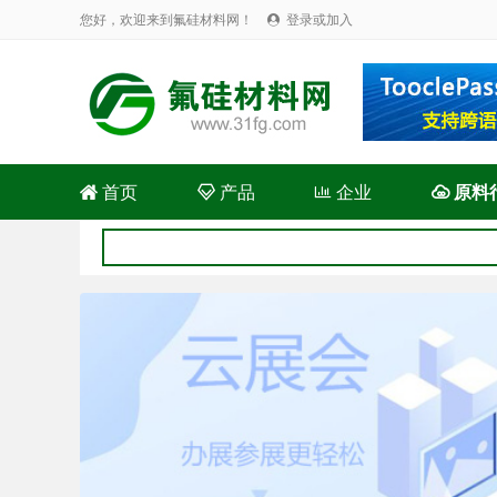
您好，欢迎来到氟硅材料网！
登录或加入


首页

产品

企业

原料